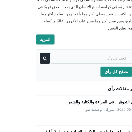
انتقام يُسمّى كرامة، أصبح الإنسان الذي يحب بصدق غريبًا في
ن الكثيرين. فمن يعطي أكثر مما يأخذ، ومن يسامح أكثر مما
امح، ومن يصبر أكثر مما يصبر عليه الآخرون، غالبًا ما يُساء
ه. يظن البعض
المزيد
تصفح كل رأي
 مقالات رأي
التذوق... في القراءة والكتابة والشعر
202 - سوزان أبو سعيد ضو
يخ بروايتين: لبنان في الذكرى الثمانية عشر لـ 7 أيار!