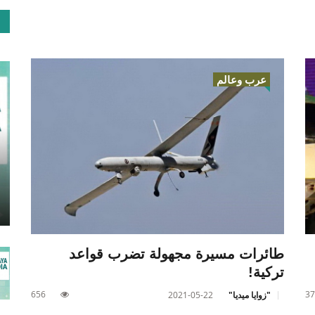
عرب وعالم
طائرات مسيرة مجهولة تضرب قواعد
تركية!
656
37
"زوايا ميديا"
2021-05-22