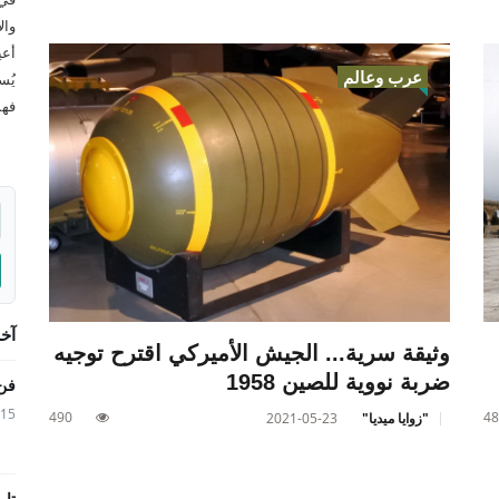
وال
أعي
عرب وعالم
يُس
فهم
آخر
وثيقة سرية... الجيش الأميركي اقترح توجيه
ضربة نووية للصين 1958
فن 
6-06-15
490
48
"زوايا ميديا"
2021-05-23
تار