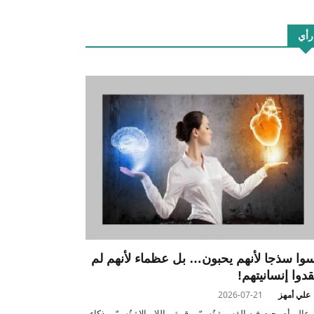
رأي
سوا سذجا لأنهم يحبون… بل عظماء لأنهم لم
قدوا إنسانيتهم!
علي أمهز
2026-07-21
عالم أصبحت فيه القسوة تُسمّى قوة، واللامبالاة تُسمّى ذكاء،