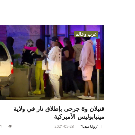
عرب وعالم
قتيلان و8 جرحى بإطلاق نار في ولاية
مينيابوليس الأميركية
1
"زوايا ميديا"
2021-05-23