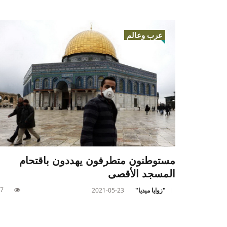
عرب وعالم
مستوطنون متطرفون يهددون باقتحام
المسجد الأقصى
7
"زوايا ميديا"
2021-05-23