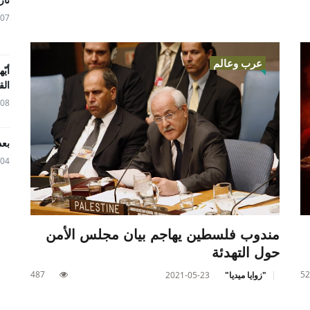
05-07
عرب وعالم
أيّ
الق
04-08
بعد
04-04
مندوب فلسطين يهاجم بيان مجلس الأمن
حول التهدئة
487
52
"زوايا ميديا"
2021-05-23