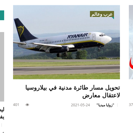
عرب وعالم
تحويل مسار طائرة مدنية في بيلاروسيا
لاعتقال معارض
401
37
"زوايا ميديا"
2021-05-24
لي
يف
في 