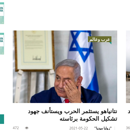
عرب وعالم
نتانياهو يستثمر الحرب ويستأنف جهود
تشكيل الحكومة برئاسته
472
36
"زوايا ميديا"
2021-05-22