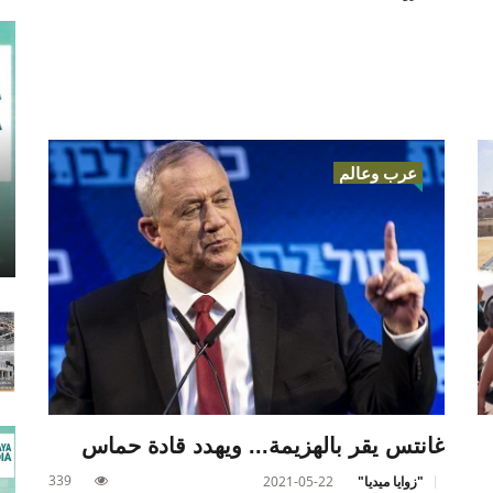
عرب وعالم
غانتس يقر بالهزيمة... ويهدد قادة حماس
339
"زوايا ميديا"
2021-05-22