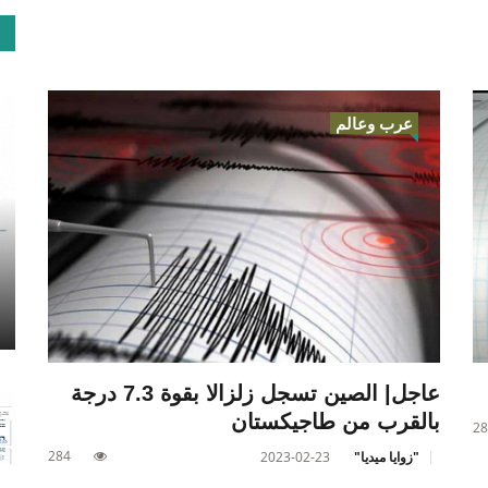
عرب وعالم
عاجل| الصين تسجل زلزالا بقوة 7.3 درجة
بالقرب من طاجيكستان
28
284
"زوايا ميديا"
2023-02-23