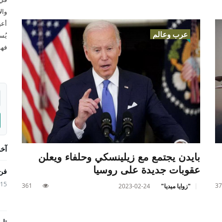
وال
أعي
عرب وعالم
يُس
فهم
آخر
بايدن يجتمع مع زيلينسكي وحلفاء ويعلن
عقوبات جديدة على روسيا
فن 
6-06-15
361
37
"زوايا ميديا"
2023-02-24
تار