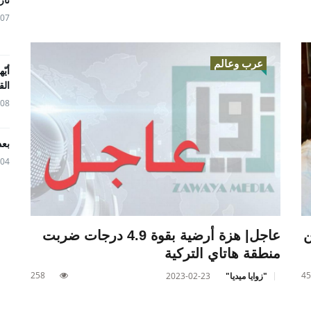
05-07
عرب وعالم
أيّ
الق
04-08
بعد
04-04
ن
عاجل| هزة أرضية بقوة 4.9 درجات ضربت
منطقة هاتاي التركية
258
45
"زوايا ميديا"
2023-02-23