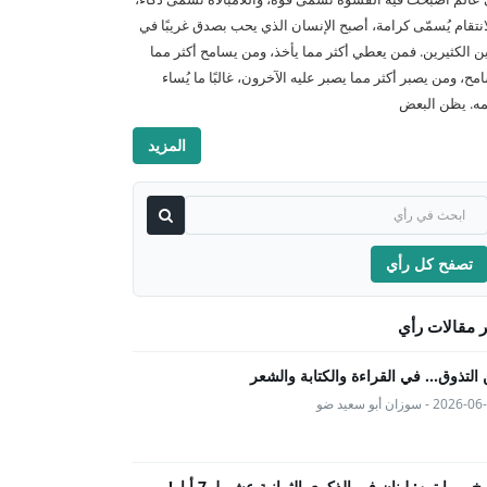
انتقام يُسمّى كرامة، أصبح الإنسان الذي يحب بصدق غريبًا في
ن الكثيرين. فمن يعطي أكثر مما يأخذ، ومن يسامح أكثر مما
امح، ومن يصبر أكثر مما يصبر عليه الآخرون، غالبًا ما يُساء
ه. يظن البعض
المزيد
تصفح كل رأي
 مقالات رأي
التذوق... في القراءة والكتابة والشعر
202 - سوزان أبو سعيد ضو
يخ بروايتين: لبنان في الذكرى الثمانية عشر لـ 7 أيار!