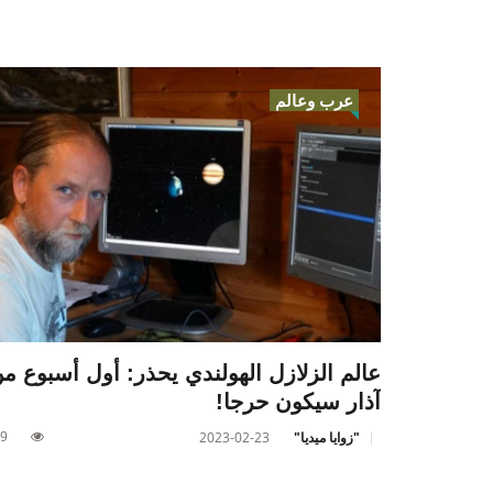
عرب وعالم
عالم الزلازل الهولندي يحذر: أول أسبوع م
آذار سيكون حرجا!
9
"زوايا ميديا"
2023-02-23