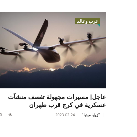
عرب وعالم
عاجل| مسيرات مجهولة تقصف منشآت
عسكرية في كرج قرب طهران
5
"زوايا ميديا"
2023-02-24