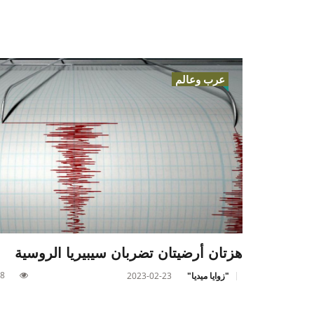
عرب وعالم
هزتان أرضيتان تضربان سيبيريا الروسية
8
"زوايا ميديا"
2023-02-23