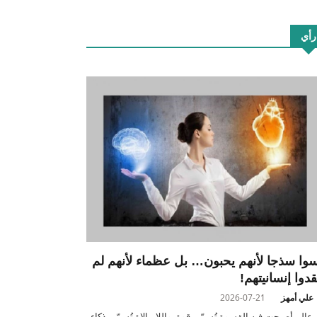
رأي
سوا سذجا لأنهم يحبون… بل عظماء لأنهم لم
قدوا إنسانيتهم!
علي أمهز
2026-07-21
عالم أصبحت فيه القسوة تُسمّى قوة، واللامبالاة تُسمّى ذكاء،