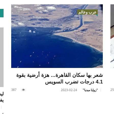
عرب وعالم
شعر بها سكان القاهرة... هزة أرضية بقوة
4.1 درجات تضرب السويس
387
25
"زوايا ميديا"
2023-02-24
لي
يف
في 