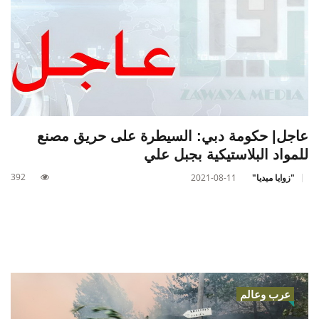
عاجل| حكومة دبي: السيطرة على حريق مصنع
للمواد البلاستيكية بجبل علي
392
"زوايا ميديا"
2021-08-11
عرب وعالم