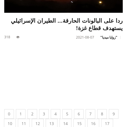
ردا على البالونات الحارقة... الطيران الإسرائيلي
يستهدف قطاع غزة!
318
"زوايا ميديا"
2021-08-07
0
1
2
3
4
5
6
7
8
9
10
11
12
13
14
15
16
17