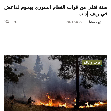
ستة قتلى من قوات النظام السوري بهجوم لداعش
في ريف إدلب
462
"زوايا ميديا"
2021-08-07
عرب وعالم