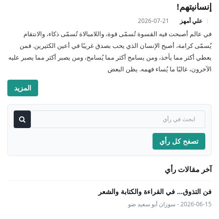
إنسانيتهم!
علي أمهز
2026-07-21
في عالم أصبحت فيه القسوة تُسمّى قوة، واللامبالاة تُسمّى ذكاء، والانتقام
يُسمّى كرامة، أصبح الإنسان الذي يحب بصدق غريبًا في أعين الكثيرين. فمن
يعطي أكثر مما يأخذ، ومن يسامح أكثر مما يُسامح، ومن يصبر أكثر مما يصبر عليه
الآخرون، غالبًا ما يُساء فهمه. يظن البعض
المزيد
تصفح كل رأي
آخر مقالات رأي
فن التذوق... في القراءة والكتابة والشعر
2026-06-15 - سوزان أبو سعيد ضو