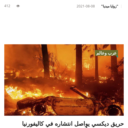
412
"زوايا ميديا"
2021-08-08
عرب وعالم
حريق ديكسي يواصل انتشاره في كاليفورنيا