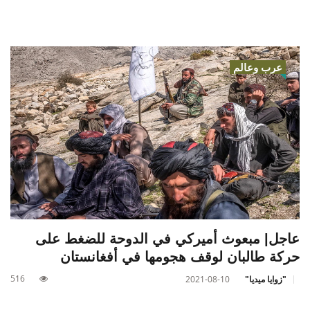
عرب وعالم
عاجل| مبعوث أميركي في الدوحة للضغط على
حركة طالبان لوقف هجومها في أفغانستان
516
"زوايا ميديا"
2021-08-10