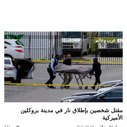
عرب وعالم
مقتل شخصين بإطلاق نار في مدينة بروكلين
الأميركية
432
"زوايا ميديا"
2021-08-09