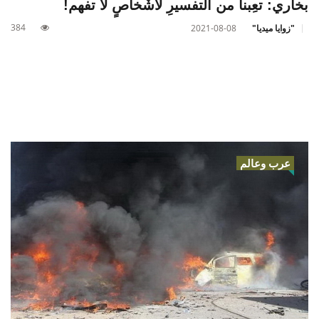
بخاري: تعِبنا من التفسيرِ لأشْخاصٍ لا تفهم!
384
"زوايا ميديا"
2021-08-08
عرب وعالم