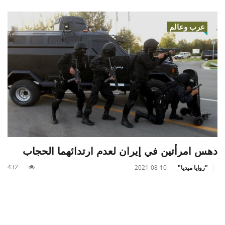
عرب وعالم
دهس امرأتين في إيران لعدم ارتدائهما الحجاب
432
"زوايا ميديا"
2021-08-10