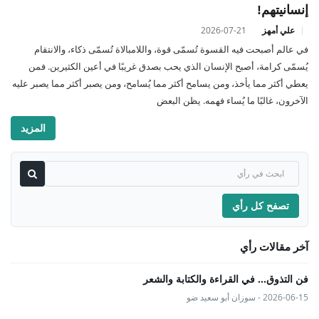
إنسانيتهم!
علي أمهز
2026-07-21
في عالم أصبحت فيه القسوة تُسمّى قوة، واللامبالاة تُسمّى ذكاء، والانتقام
يُسمّى كرامة، أصبح الإنسان الذي يحب بصدق غريبًا في أعين الكثيرين. فمن
يعطي أكثر مما يأخذ، ومن يسامح أكثر مما يُسامح، ومن يصبر أكثر مما يصبر عليه
الآخرون، غالبًا ما يُساء فهمه. يظن البعض
المزيد
تصفح كل رأي
آخر مقالات رأي
فن التذوق... في القراءة والكتابة والشعر
2026-06-15 - سوزان أبو سعيد ضو