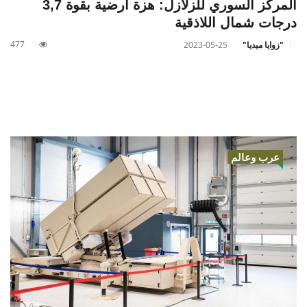
المركز السوري للزلازل: هزة أرضية بقوة 3,7
درجات شمال اللاذقية
477
"زوايا ميديا"
2023-05-25
عرب وعالم