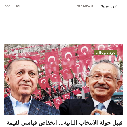
588
"زوايا ميديا"
2023-05-26
عرب وعالم
قبيل جولة الانتخاب الثانية... انخفاض قياسي لقيمة