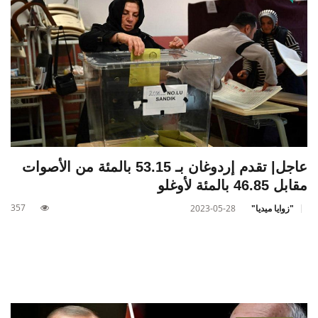
عاجل| تقدم إردوغان بـ 53.15 بالمئة من الأصوات
مقابل 46.85 بالمئة لأوغلو
357
"زوايا ميديا"
2023-05-28