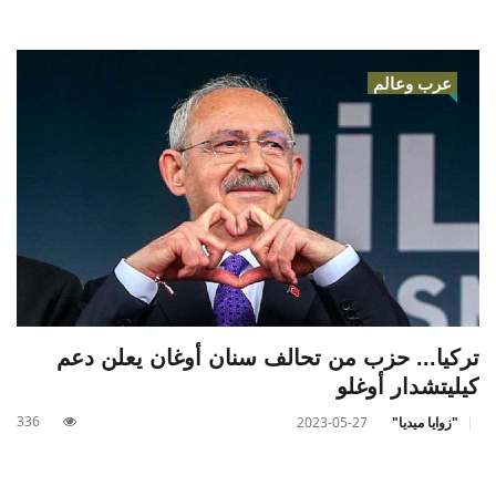
عرب وعالم
تركيا... حزب من تحالف سنان أوغان يعلن دعم
كيليتشدار أوغلو
336
"زوايا ميديا"
2023-05-27