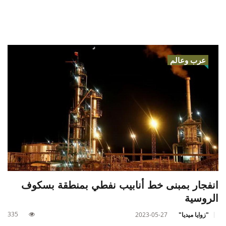
عرب وعالم
انفجار بمبنى خط أنابيب نفطي بمنطقة بسكوف
الروسية
335
"زوايا ميديا"
2023-05-27