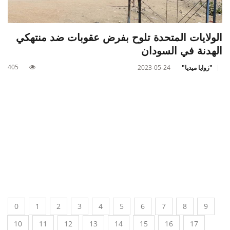
الولايات المتحدة تلوح بفرض عقوبات ضد منتهكي
الهدنة في السودان
405
"زوايا ميديا"
2023-05-24
0
1
2
3
4
5
6
7
8
9
10
11
12
13
14
15
16
17