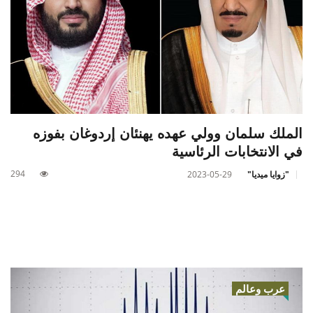
الملك سلمان وولي عهده يهنئان إردوغان بفوزه
في الانتخابات الرئاسية
294
"زوايا ميديا"
2023-05-29
عرب وعالم