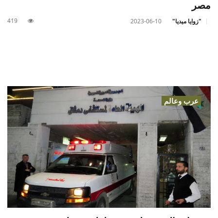
مصر
419
"زوايا ميديا"
2023-06-10
عرب وعالم