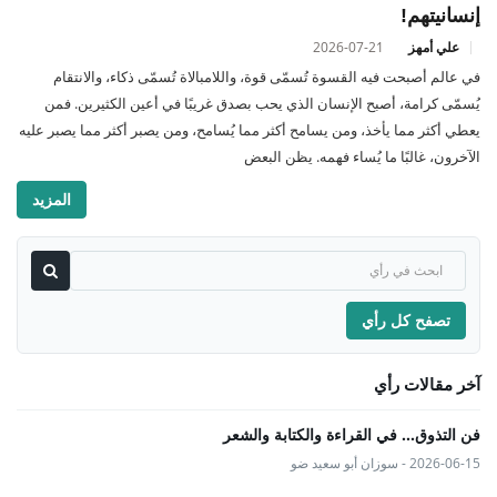
إنسانيتهم!
علي أمهز
2026-07-21
في عالم أصبحت فيه القسوة تُسمّى قوة، واللامبالاة تُسمّى ذكاء، والانتقام
يُسمّى كرامة، أصبح الإنسان الذي يحب بصدق غريبًا في أعين الكثيرين. فمن
يعطي أكثر مما يأخذ، ومن يسامح أكثر مما يُسامح، ومن يصبر أكثر مما يصبر عليه
الآخرون، غالبًا ما يُساء فهمه. يظن البعض
المزيد
تصفح كل رأي
آخر مقالات رأي
فن التذوق... في القراءة والكتابة والشعر
2026-06-15 - سوزان أبو سعيد ضو