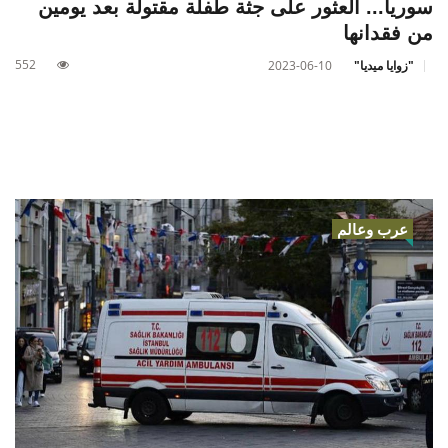
سوريا... العثور على جثة طفلة مقتولة بعد يومين
من فقدانها
552
"زوايا ميديا"
2023-06-10
عرب وعالم