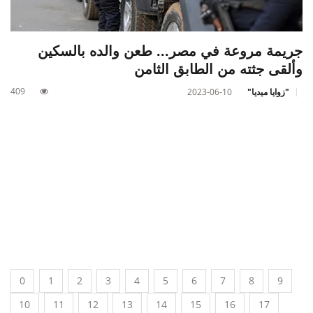
جريمة مروعة في مصر... طعن والده بالسكين
وألقى جثته من الطابق الثامن
409
"زوايا ميديا"
2023-06-10
0
1
2
3
4
5
6
7
8
9
10
11
12
13
14
15
16
17