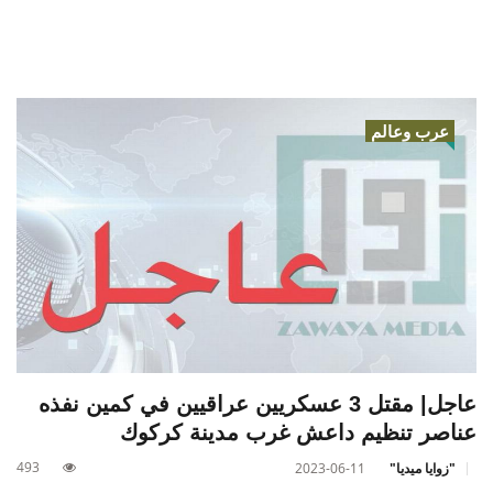
عرب وعالم
عاجل| مقتل 3 عسكريين عراقيين في كمين نفذه
عناصر تنظيم داعش غرب مدينة كركوك
493
"زوايا ميديا"
2023-06-11