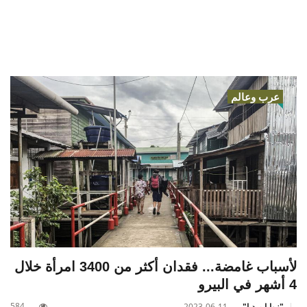
عرب وعالم
لأسباب غامضة... فقدان أكثر من 3400 امرأة خلال
4 أشهر في البيرو
584
"زوايا ميديا"
2023-06-11