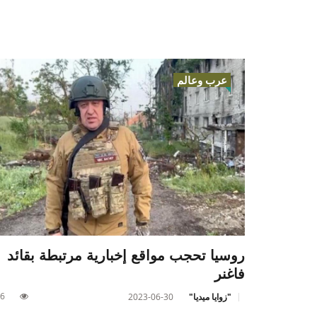
عرب وعالم
روسيا تحجب مواقع إخبارية مرتبطة بقائد
فاغنر
6
"زوايا ميديا"
2023-06-30