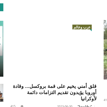
عرب وعالم
قلق أمني يخيم على قمة بروكسل... وقادة
أوروبا يؤيدون تقديم التزامات دائمة
لأوكرانيا
41
415
"زوايا ميديا"
2023-06-30