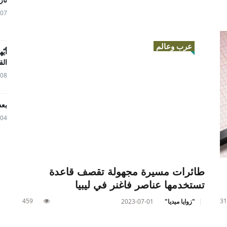
05-07
عرب وعالم
أيّ
الق
04-08
بعد
04-04
طائرات مسيرة مجهولة تقصف قاعدة
تستخدمها عناصر فاغنر في ليبيا
459
31
"زوايا ميديا"
2023-07-01