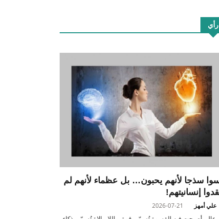
رأي
سوا سذجا لأنهم يحبون… بل عظماء لأنهم لم
قدوا إنسانيتهم!
علي أمهز
2026-07-21
عالم أصبحت فيه القسوة تُسمّى قوة، واللامبالاة تُسمّى ذكاء،