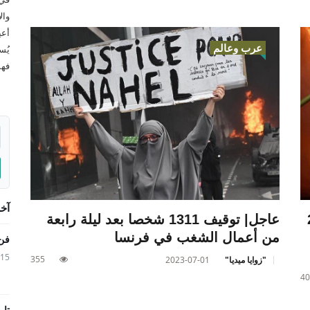
وال
أعي
عرب وعالم
يُس
فهم
آخر
و234
عاجل| توقيف 1311 شخصا بعد ليلة رابعة
من أعمال الشغب في فرنسا
فن 
6-06-15
355
"زوايا ميديا"
2023-07-01
40
تار