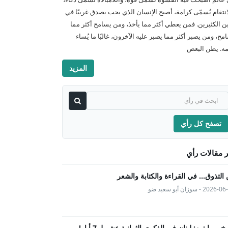
انتقام يُسمّى كرامة، أصبح الإنسان الذي يحب بصدق غريبًا في
ن الكثيرين. فمن يعطي أكثر مما يأخذ، ومن يسامح أكثر مما
امح، ومن يصبر أكثر مما يصبر عليه الآخرون، غالبًا ما يُساء
ه. يظن البعض
المزيد
تصفح كل رأي
 مقالات رأي
التذوق... في القراءة والكتابة والشعر
202 - سوزان أبو سعيد ضو
يخ بروايتين: لبنان في الذكرى الثمانية عشر لـ 7 أيار!