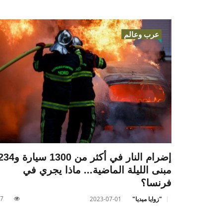
عرب وعالم
إضرام النار في أكثر من 1300 سيارة 
مبنى الليلة الماضية... ماذا يجري في
فرنسا؟
7
"زوايا ميديا"
2023-07-01