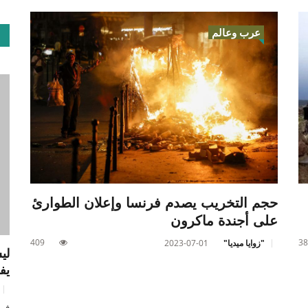
عرب وعالم
حجم التخريب يصدم فرنسا وإعلان الطوارئ
على أجندة ماكرون
409
38
"زوايا ميديا"
2023-07-01
لي
يف
في 