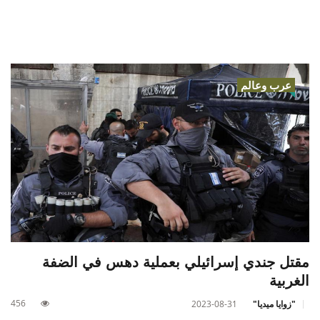
عرب وعالم
مقتل جندي إسرائيلي بعملية دهس في الضفة
الغربية
456
"زوايا ميديا"
2023-08-31