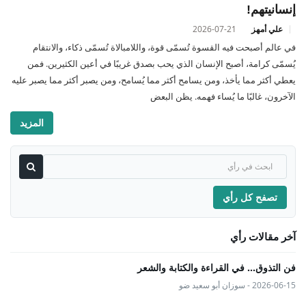
إنسانيتهم!
علي أمهز
2026-07-21
في عالم أصبحت فيه القسوة تُسمّى قوة، واللامبالاة تُسمّى ذكاء، والانتقام
يُسمّى كرامة، أصبح الإنسان الذي يحب بصدق غريبًا في أعين الكثيرين. فمن
يعطي أكثر مما يأخذ، ومن يسامح أكثر مما يُسامح، ومن يصبر أكثر مما يصبر عليه
الآخرون، غالبًا ما يُساء فهمه. يظن البعض
المزيد
تصفح كل رأي
آخر مقالات رأي
فن التذوق... في القراءة والكتابة والشعر
2026-06-15 - سوزان أبو سعيد ضو