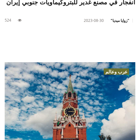
انفجار في مصنع غدير للبتروكيماويات جنوبي إيران
524
"زوايا ميديا"
2023-08-30
عرب وعالم