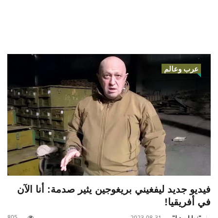
عرب وعالم
فيديو جديد ليفغيني بريغوجين يثير صدمة: أنا الآن
في أفريقيا!
805
"زوايا ميديا"
2023-08-31