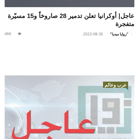
عاجل| أوكرانيا تعلن تدمير 28 صاروخاً و15 مسيّرة
متفجرة
466
"زوايا ميديا"
2023-08-30
عرب وعالم