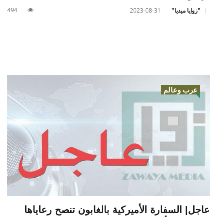
494
"زوايا ميديا"
2023-08-31
عرب وعالم
عاجل| السفارة الأميركية بالغابون تنصح رعاياها