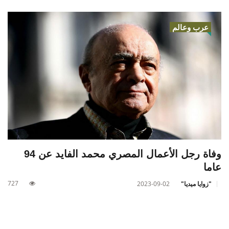
عرب وعالم
وفاة رجل الأعمال المصري محمد الفايد عن 94
عاما
727
"زوايا ميديا"
2023-09-02