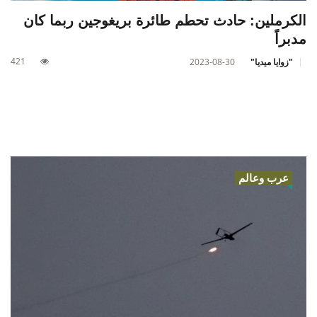
الكرملين‭:‬ حادث تحطم طائرة بريغوجين ربما كان
مدبراً
421
"زوايا ميديا"
2023-08-30
عرب وعالم