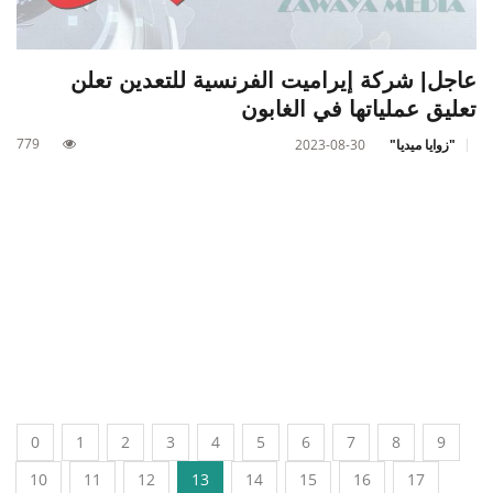
عاجل| شركة إيراميت الفرنسية للتعدين تعلن
تعليق عملياتها في الغابون
779
"زوايا ميديا"
2023-08-30
0
1
2
3
4
5
6
7
8
9
10
11
12
13
14
15
16
17