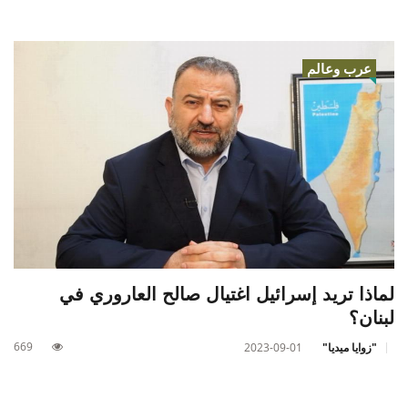
عرب وعالم
لماذا تريد إسرائيل اغتيال صالح العاروري في
لبنان؟
669
"زوايا ميديا"
2023-09-01