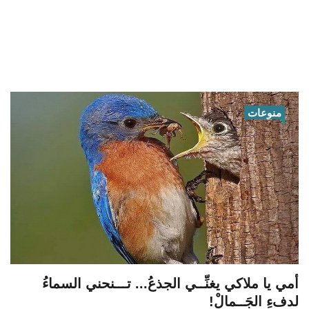
منوعات
أمي يا ملاكي يغنِّــي الجذعُ... تـــنحني السماءُ
لدفءِ الجَــمالْ!