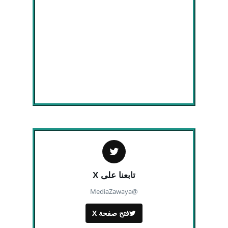
تابعنا على X
@MediaZawaya
فتح صفحة X