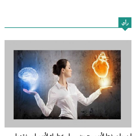
رأي
ليسوا سذجا لأنهم يحبون… بل عظماء لأنهم لم يفقدوا