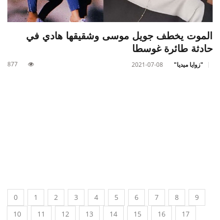
الموت يخطف جويل موسى وشقيقها هادي في
حادثة طائرة غوسطا
877
"زوايا ميديا"
2021-07-08
0
1
2
3
4
5
6
7
8
9
10
11
12
13
14
15
16
17