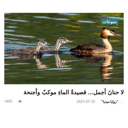
منوعات
لا حنانَ أجمل... قصيدةُ الماءِ موكبٌ وأجنحة
1495
"زوايا ميديا"
2021-07-10