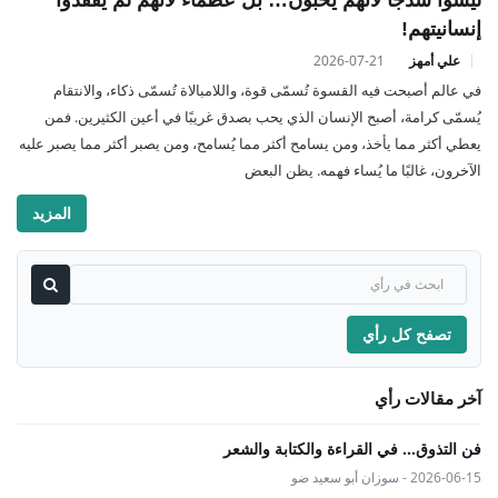
إنسانيتهم!
علي أمهز
2026-07-21
في عالم أصبحت فيه القسوة تُسمّى قوة، واللامبالاة تُسمّى ذكاء، والانتقام
يُسمّى كرامة، أصبح الإنسان الذي يحب بصدق غريبًا في أعين الكثيرين. فمن
يعطي أكثر مما يأخذ، ومن يسامح أكثر مما يُسامح، ومن يصبر أكثر مما يصبر عليه
الآخرون، غالبًا ما يُساء فهمه. يظن البعض
المزيد
تصفح كل رأي
آخر مقالات رأي
فن التذوق... في القراءة والكتابة والشعر
2026-06-15 - سوزان أبو سعيد ضو