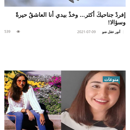
إفردْ جناحيكَ أكثر... وخذْ بيدي أنا العاشقُ حيرةً
وسؤالا!
539
أنور عقل ضو
2021-07-09
منوعات