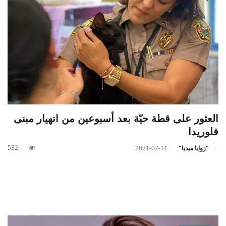
العثور على قطة حيّة بعد أسبوعين من انهيار مبنى
فلوريدا
532
"زوايا ميديا"
2021-07-11