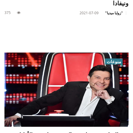
ونيفادا
375
"زوايا ميديا"
2021-07-09
منوعات