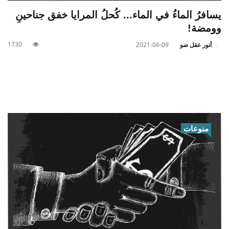
يسافرُ الماءُ في الماء... كُحلُ المرايا خفق جناحينِ
وومضة!
1730
أنور عقل ضو
2021-06-09
منوعات