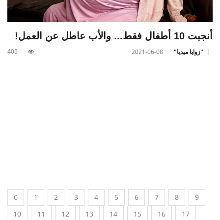
أنجبت 10 أطفال فقط... والأب عاطل عن العمل!
405
"زوايا ميديا"
2021-06-08
0
1
2
3
4
5
6
7
8
9
10
11
12
13
14
15
16
17