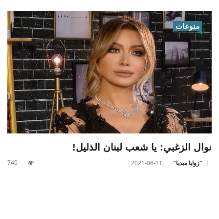
منوعات
نوال الزغبي: يا شعب لبنان الذليل!
740
"زوايا ميديا"
2021-06-11