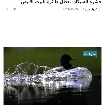
حشرة السيكادا تعطل طائرة للبيت الأبيض
672
"زوايا ميديا"
2021-06-09
منوعات