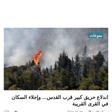
منوعات
اندلاع حريق كبير قرب القدس... وإجلاء السكان
في القرى القريبة
379
"زوايا ميديا"
2021-06-09