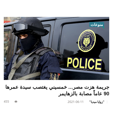
منوعات
جريمة هزت مصر... خمسيني يغتصب سيدة عمرها
90 عاماً مصابة بالزهايمر
455
"زوايا ميديا"
2021-06-11