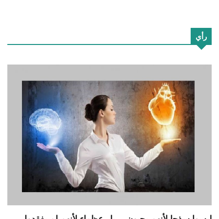
رأي
ليسوا سذجا لأنهم يحبون… بل عظماء لأنهم لم يفقدوا