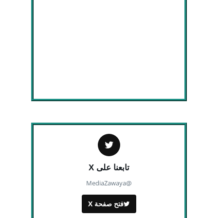
تابعنا على X
@MediaZawaya
فتح صفحة X