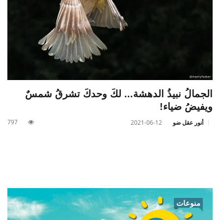
الجمالُ نبيذُ الدهشة... لكَ وحدكَ تشرقُ شمسٌ
ويفيضُ ضياء!
797
أنور عقل ضو
2021-06-12
منوعات