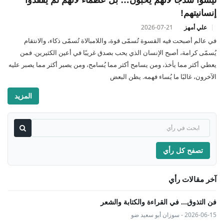
إنسانيتهم!
علي أمهز
2026-07-21
في عالم أصبحت فيه القسوة تُسمّى قوة، واللامبالاة تُسمّى ذكاء، والانتقام
يُسمّى كرامة، أصبح الإنسان الذي يحب بصدق غريبًا في أعين الكثيرين. فمن
يعطي أكثر مما يأخذ، ومن يسامح أكثر مما يُسامح، ومن يصبر أكثر مما يصبر عليه
الآخرون، غالبًا ما يُساء فهمه. يظن البعض
المزيد
تصفح كل رأي
آخر مقالات رأي
فن التذوق... في القراءة والكتابة والشعر
2026-06-15 - سوزان أبو سعيد ضو