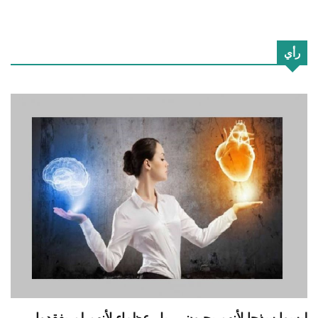
رأي
ليسوا سذجا لأنهم يحبون… بل عظماء لأنهم لم يفقدوا