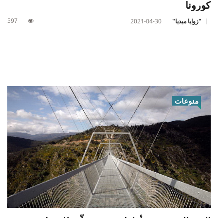
كورونا
597
"زوايا ميديا"
2021-04-30
منوعات