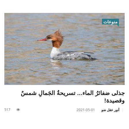
منوعات
جذلى ضفائرُ الماء... تسريحةُ الجَمالِ شمسٌ
وقصيدة!
517
أنور عقل ضو
2021-05-01