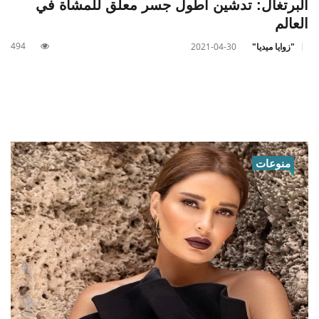
البرتغال: تدشين أطول جسر معلّق للمشاة في
العالم
494
"زوايا ميديا"
2021-04-30
منوعات