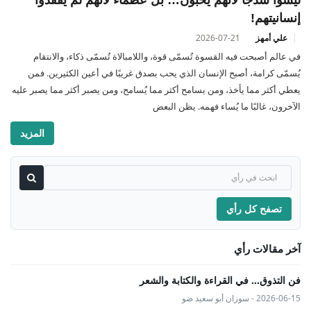
إنسانيتهم!
علي أمهز
2026-07-21
في عالم أصبحت فيه القسوة تُسمّى قوة، واللامبالاة تُسمّى ذكاء، والانتقام
يُسمّى كرامة، أصبح الإنسان الذي يحب بصدق غريبًا في أعين الكثيرين. فمن
يعطي أكثر مما يأخذ، ومن يسامح أكثر مما يُسامح، ومن يصبر أكثر مما يصبر عليه
الآخرون، غالبًا ما يُساء فهمه. يظن البعض
المزيد
تصفح كل رأي
آخر مقالات رأي
فن التذوق... في القراءة والكتابة والشعر
2026-06-15 - سوزان أبو سعيد ضو