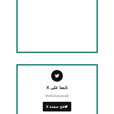
تابعنا على X
@MediaZawaya
فتح صفحة X