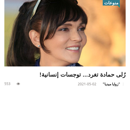
منوعات
رُلى حمادة تغرد... توجسات إنسانية!
553
"زوايا ميديا"
2021-05-02