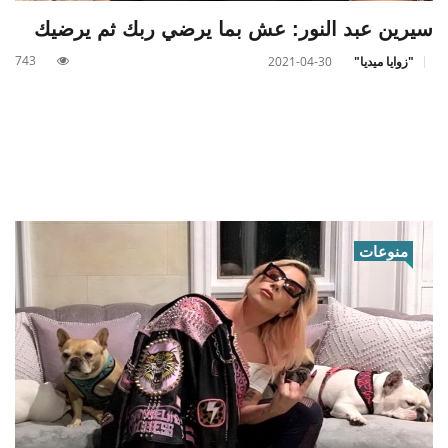
سيرين عبد النور: عش بما يرضي ربك ثم يرضيك
743
"زوايا ميديا"
2021-04-30
منوعات