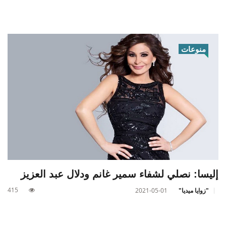
منوعات
إليسا: نصلي لشفاء سمير غانم ودلال عبد العزيز
415
"زوايا ميديا"
2021-05-01