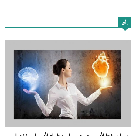
رأي
ليسوا سذجا لأنهم يحبون… بل عظماء لأنهم لم يفقدوا