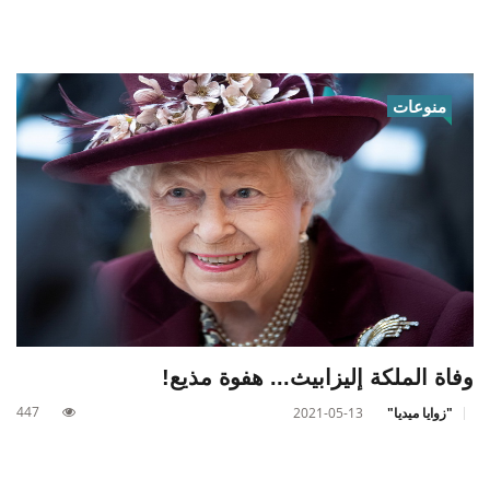
منوعات
وفاة الملكة إليزابيث... هفوة مذيع!
447
"زوايا ميديا"
2021-05-13