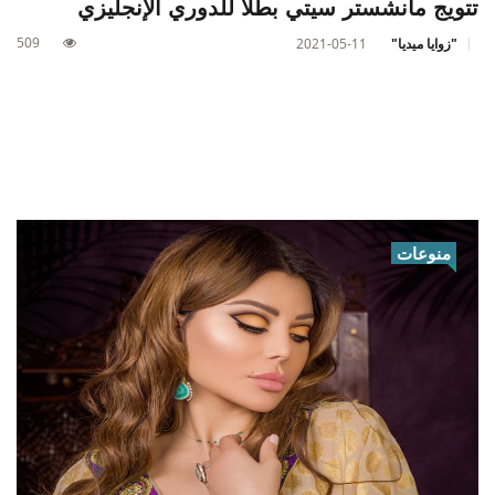
تتويج مانشستر سيتي بطلا للدوري الإنجليزي
509
"زوايا ميديا"
2021-05-11
منوعات