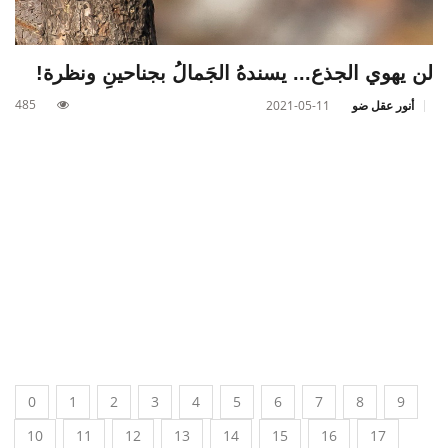
لن يهوي الجذع... يسندهُ الجَمالُ بجناحينِ ونظرة!
485
أنور عقل ضو
2021-05-11
0
1
2
3
4
5
6
7
8
9
10
11
12
13
14
15
16
17