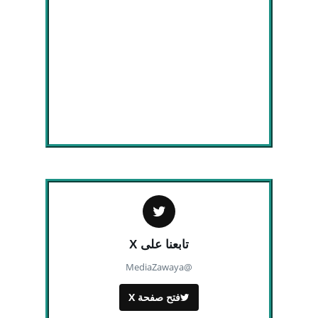
تابعنا على X
@MediaZawaya
فتح صفحة X