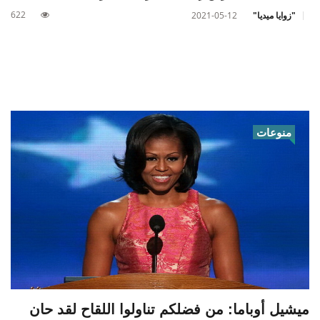
622
"زوايا ميديا"
2021-05-12
منوعات
ميشيل أوباما: من فضلكم تناولوا اللقاح لقد حان