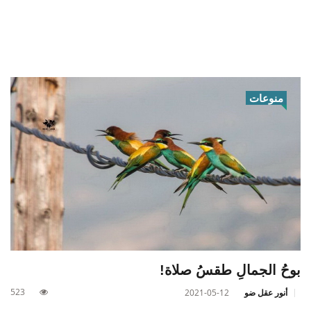
منوعات
بوحُ الجمالِ طقسُ صلاة!
523
أنور عقل ضو
2021-05-12