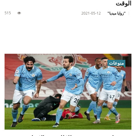
الوقت
515
"زوايا ميديا"
2021-05-12
منوعات