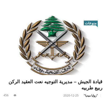
منوعات
قيادة الجيش – مديرية التوجيه نعت العقيد الركن
ربيع طربيه
456
"زوايا ميديا"
2020-12-25