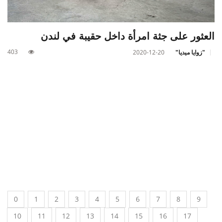
العثور على جثة امرأة داخل حقيبة في لندن
403
"زوايا ميديا"
2020-12-20
0
1
2
3
4
5
6
7
8
9
10
11
12
13
14
15
16
17