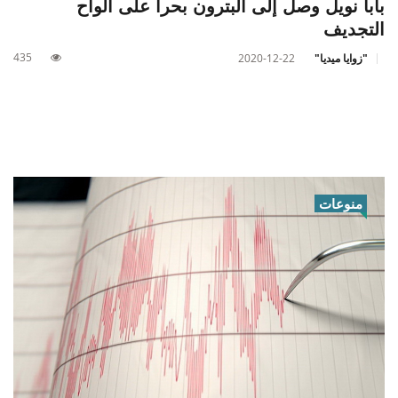
بابا نويل وصل إلى البترون بحراً على ألواح
التجديف
435
"زوايا ميديا"
2020-12-22
منوعات