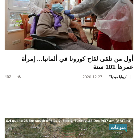
أول من تلقى لقاح كورونا في ألمانيا... إمرأة
عمرها 101 سنة
462
"زوايا ميديا"
2020-12-27
منوعات