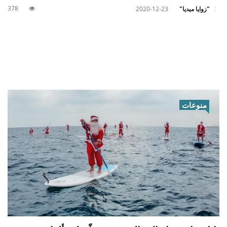
378
"زوايا ميديا"
2020-12-23
منوعات