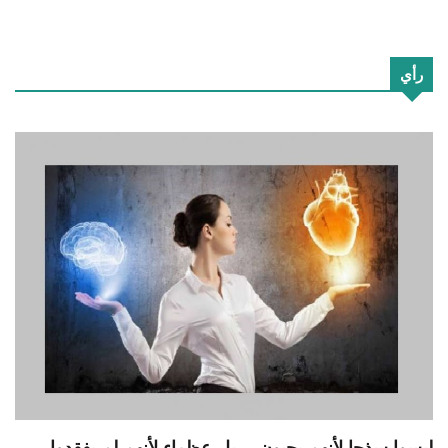
رأي
ليسوا سذجا لأنهم يحبون… بل عظماء لأنهم لم يفقدوا