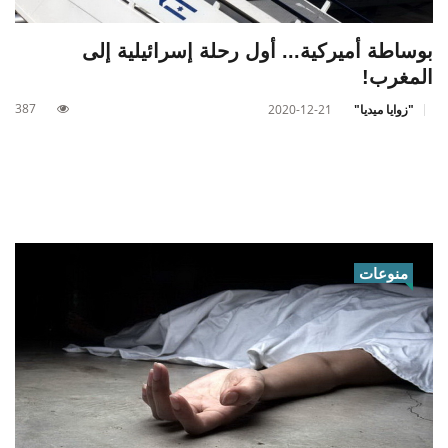
بوساطة أميركية... أول رحلة إسرائيلية إلى
المغرب!
387
"زوايا ميديا"
2020-12-21
منوعات