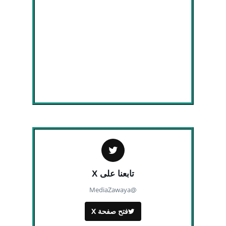
تابعنا على X
@MediaZawaya
فتح صفحة X