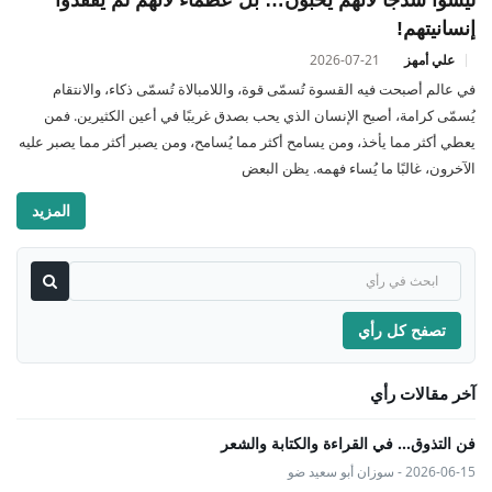
إنسانيتهم!
علي أمهز
2026-07-21
في عالم أصبحت فيه القسوة تُسمّى قوة، واللامبالاة تُسمّى ذكاء، والانتقام
يُسمّى كرامة، أصبح الإنسان الذي يحب بصدق غريبًا في أعين الكثيرين. فمن
يعطي أكثر مما يأخذ، ومن يسامح أكثر مما يُسامح، ومن يصبر أكثر مما يصبر عليه
الآخرون، غالبًا ما يُساء فهمه. يظن البعض
المزيد
تصفح كل رأي
آخر مقالات رأي
فن التذوق... في القراءة والكتابة والشعر
2026-06-15 - سوزان أبو سعيد ضو