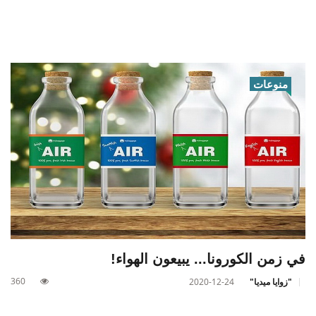
منوعات
في زمن الكورونا... يبيعون الهواء!
360
"زوايا ميديا"
2020-12-24