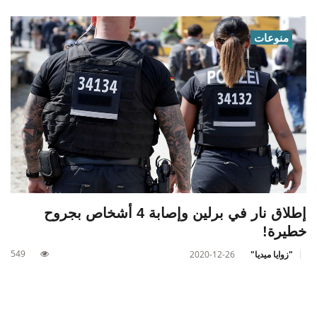
منوعات
إطلاق نار في برلين وإصابة 4 أشخاص بجروح
خطيرة!
549
"زوايا ميديا"
2020-12-26