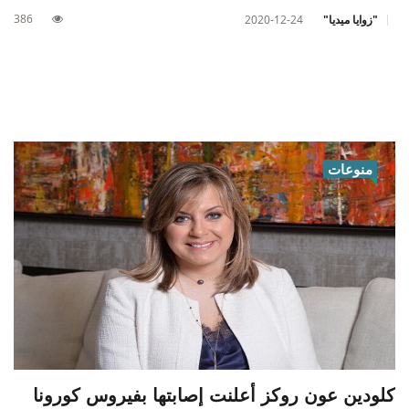
386
"زوايا ميديا"
2020-12-24
منوعات
كلودين عون روكز أعلنت إصابتها بفيروس كورونا