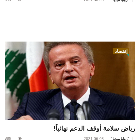
إقتصاد
رياض سلامة أوقف الدعم نهائياً!
389
"زوايا ميديا"
2021-06-03