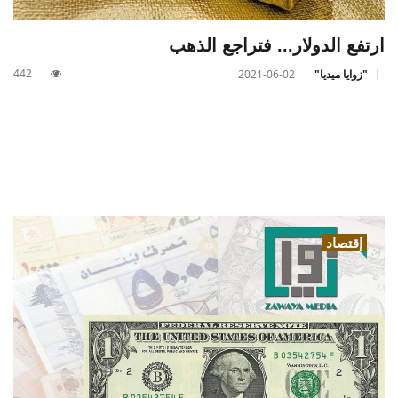
ارتفع الدولار... فتراجع الذهب
442
"زوايا ميديا"
2021-06-02
إقتصاد