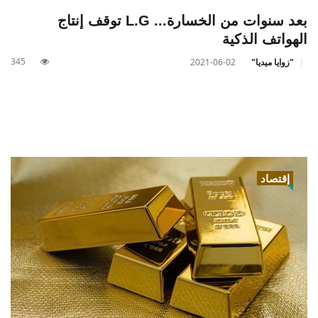
بعد سنوات من الخسارة... L.G توقف إنتاج
الهواتف الذكية
345
"زوايا ميديا"
2021-06-02
إقتصاد