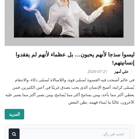
ليسوا سذجا لأنهم يحبون… بل عظماء لأنهم لم يفقدوا
إنسانيتهم!
علي أمهز
2026-07-21
في عالم أصبحت فيه القسوة تُسمّى قوة، واللامبالاة تُسمّى ذكاء، والانتقام
يُسمّى كرامة، أصبح الإنسان الذي يحب بصدق غريبًا في أعين الكثيرين. فمن
يعطي أكثر مما يأخذ، ومن يسامح أكثر مما يُسامح، ومن يصبر أكثر مما يصبر عليه
الآخرون، غالبًا ما يُساء فهمه. يظن البعض
المزيد