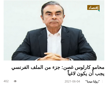
إقتصاد
محامو كارلوس غصن: جزء من الملف الفرنسي
يجب أن يكون لاغياً
402
"زوايا ميديا"
2021-06-04