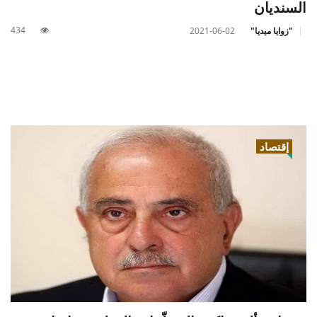
السنديان
434
"زوايا ميديا"
2021-06-02
إقتصاد