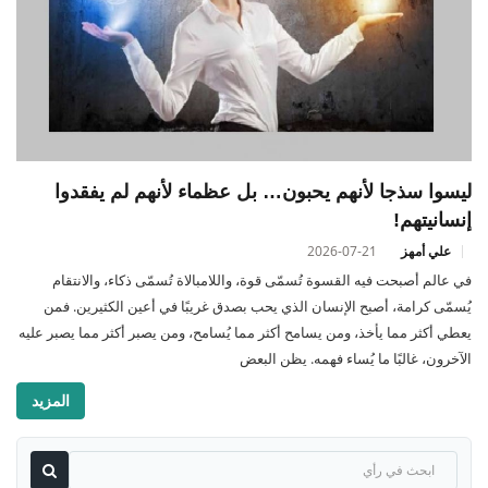
ليسوا سذجا لأنهم يحبون… بل عظماء لأنهم لم يفقدوا
إنسانيتهم!
علي أمهز
2026-07-21
في عالم أصبحت فيه القسوة تُسمّى قوة، واللامبالاة تُسمّى ذكاء، والانتقام
يُسمّى كرامة، أصبح الإنسان الذي يحب بصدق غريبًا في أعين الكثيرين. فمن
يعطي أكثر مما يأخذ، ومن يسامح أكثر مما يُسامح، ومن يصبر أكثر مما يصبر عليه
الآخرون، غالبًا ما يُساء فهمه. يظن البعض
المزيد