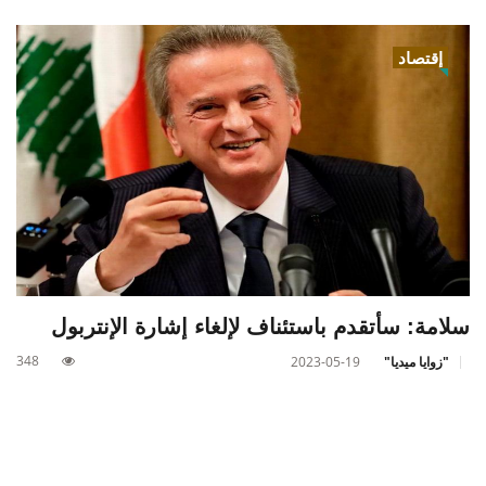
إقتصاد
سلامة: سأتقدم باستئناف لإلغاء إشارة الإنتربول
348
"زوايا ميديا"
2023-05-19