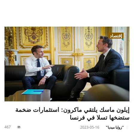
إقتصاد
إيلون ماسك يلتقي ماكرون: استثمارات ضخمة
ستضخها تسلا في فرنسا
467
"زوايا ميديا"
2023-05-16