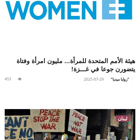
هيئة الأمم المتحدة للمرأة... مليون امرأة وفتاة
يتضورن جوعا في غـــزة!
453
"زوايا ميديا"
2025-07-29
لبنان