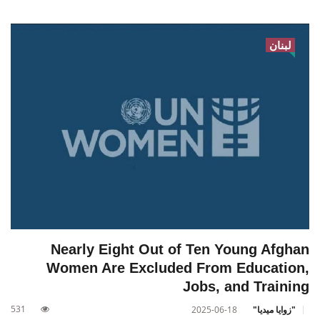
لبنان
Nearly Eight Out of Ten Young Afghan
Women Are Excluded From Education,
Jobs, and Training
531
"زوايا ميديا"
2025-06-18