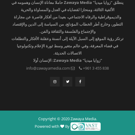
ينطلق "زوايا ميديا" Zawaya Media حاملا معاناة الإنسان وهمومه في
الألفية الثالثة، ومنحازا لقضاياه في العدل والمساواة والحرية
والديموقراطية والرفاه الاجتماعي، بعيدا من أفكار قاصرة عن مجاراة
التطور، وخارج أطر الخطاب المؤدلج، من السياسة إلى الدين والإقتصاد
والإجتماع والفلسفة والثقافة والفن.
ترتكز رؤية الموقع إلى السبل الآيلة إلى أنسنة وعقلنة الأفكار والتطلعات
في فضاء المعرفة، وفي عالم متغير وسط ثورة الإعلام وتكنولوجيا
الاتصالات الحديثة.
"زوايا ميديا" Zawaya Media: الإنسان أولا
info@zawayamedia.com
+961 3 455 838
Copyright © 2020 Zawaya Media.
Powered with
By