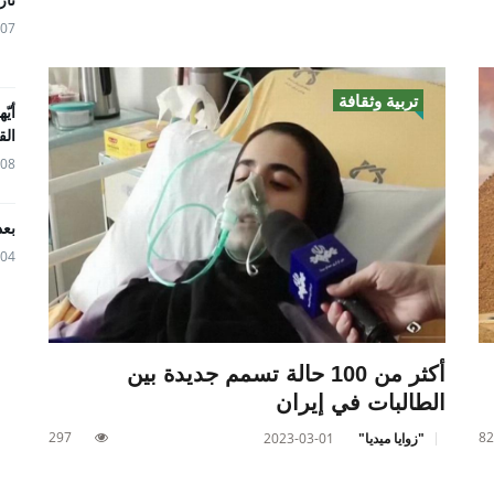
05-07
تربية وثقافة
أيّ
الق
04-08
بعد
04-04
أكثر من 100 حالة تسمم جديدة بين
الطالبات في إيران
297
82
"زوايا ميديا"
2023-03-01