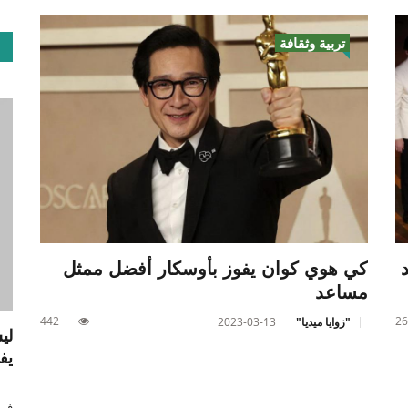
تربية وثقافة
كي هوي كوان يفوز بأوسكار أفضل ممثل
مساعد
442
26
"زوايا ميديا"
2023-03-13
لي
يف
في 