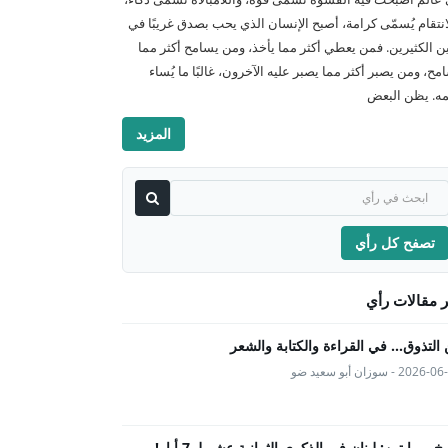
انتقام يُسمّى كرامة، أصبح الإنسان الذي يحب بصدق غريبًا في
ن الكثيرين. فمن يعطي أكثر مما يأخذ، ومن يسامح أكثر مما
امح، ومن يصبر أكثر مما يصبر عليه الآخرون، غالبًا ما يُساء
ه. يظن البعض
المزيد
تصفح كل رأي
 مقالات رأي
التذوق... في القراءة والكتابة والشعر
202 - سوزان أبو سعيد ضو
يخ بروايتين: لبنان في الذكرى الثمانية عشر لـ 7 أيار!