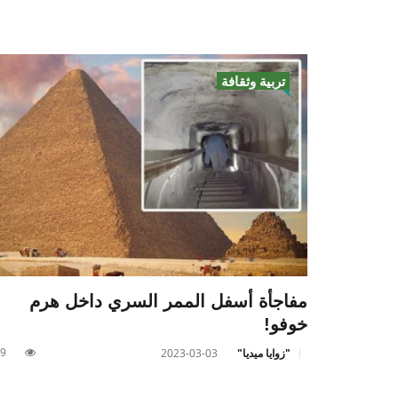
تربية وثقافة
مفاجأة أسفل الممر السري داخل هرم
خوفو!
9
"زوايا ميديا"
2023-03-03