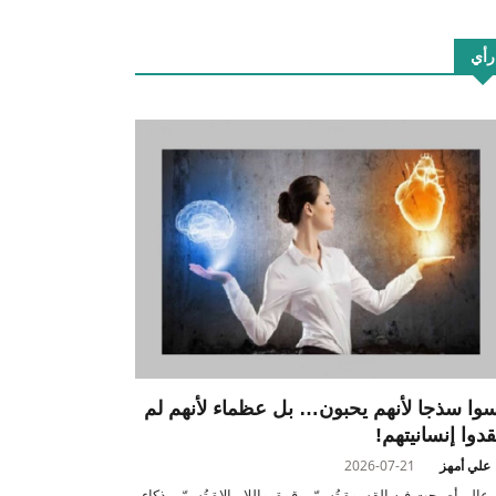
رأي
سوا سذجا لأنهم يحبون… بل عظماء لأنهم لم
قدوا إنسانيتهم!
علي أمهز
2026-07-21
عالم أصبحت فيه القسوة تُسمّى قوة، واللامبالاة تُسمّى ذكاء،