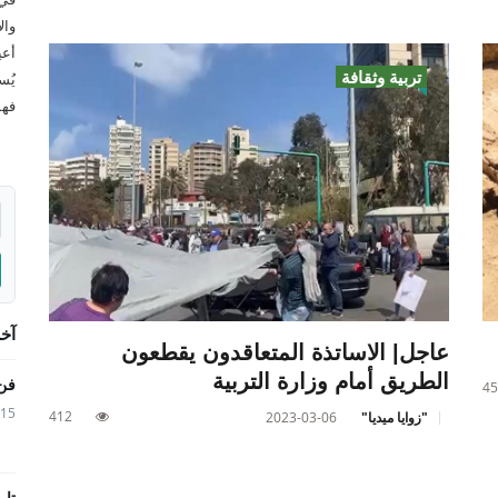
وال
أعي
تربية وثقافة
يُس
فهم
آخر
عاجل| الاساتذة المتعاقدون يقطعون
الطريق أمام وزارة التربية
فن 
45
6-06-15
412
"زوايا ميديا"
2023-03-06
تار