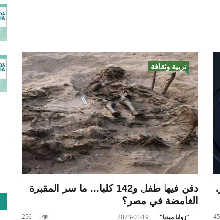
تربية وثقافة
ي
دفن فيها طفل و142 كلبا... ما سر المقبرة
الغامضة في مصر؟
256
45
"زوايا ميديا"
2023-01-19