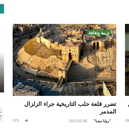
تربية وثقافة
تضرر قلعة حلب التاريخية جراء الزلزال
المدمر
573
29
"زوايا ميديا"
2023-02-06