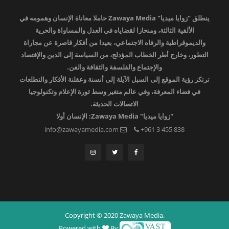
ينطلق "زوايا ميديا" Zawaya Media حاملا معاناة الإنسان وهمومه في
الألفية الثالثة، ومنحازا لقضاياه في العدل والمساواة والحرية
والديموقراطية والرفاه الاجتماعي، بعيدا من أفكار قاصرة عن مجاراة
التطور، وخارج أطر الخطاب المؤدلج، من السياسة إلى الدين والإقتصاد
والإجتماع والفلسفة والثقافة والفن.
ترتكز رؤية الموقع إلى السبل الآيلة إلى أنسنة وعقلنة الأفكار والتطلعات
في فضاء المعرفة، وفي عالم متغير وسط ثورة الإعلام وتكنولوجيا
الاتصالات الحديثة.
"زوايا ميديا" Zawaya Media: الإنسان أولا
info@zawayamedia.com
+961 3 455 838
Copyright © 2020 Zawaya Media.
Powered with
By