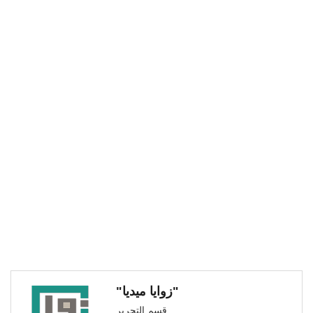
"زوايا ميديا"
قسم التحرير