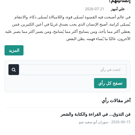
إنسانيتهم!
علي أمهز
2026-07-21
في عالم أصبحت فيه القسوة تُسمّى قوة، واللامبالاة تُسمّى ذكاء، والانتقام
يُسمّى كرامة، أصبح الإنسان الذي يحب بصدق غريبًا في أعين الكثيرين. فمن
يعطي أكثر مما يأخذ، ومن يسامح أكثر مما يُسامح، ومن يصبر أكثر مما يصبر عليه
الآخرون، غالبًا ما يُساء فهمه. يظن البعض
المزيد
تصفح كل رأي
آخر مقالات رأي
فن التذوق... في القراءة والكتابة والشعر
2026-06-15 - سوزان أبو سعيد ضو