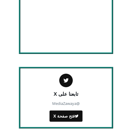
تابعنا على X
@MediaZawaya
فتح صفحة X