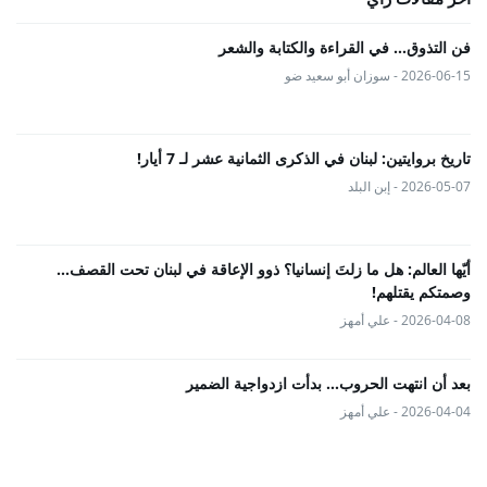
فن التذوق... في القراءة والكتابة والشعر
2026-06-15 - سوزان أبو سعيد ضو
تاريخ بروايتين: لبنان في الذكرى الثمانية عشر لـ 7 أيار!
2026-05-07 - إبن البلد
أيّها العالم: هل ما زلتَ إنسانيا؟ ذوو الإعاقة في لبنان تحت القصف...
وصمتكم يقتلهم!
2026-04-08 - علي أمهز
بعد أن انتهت الحروب… بدأت ازدواجية الضمير
2026-04-04 - علي أمهز