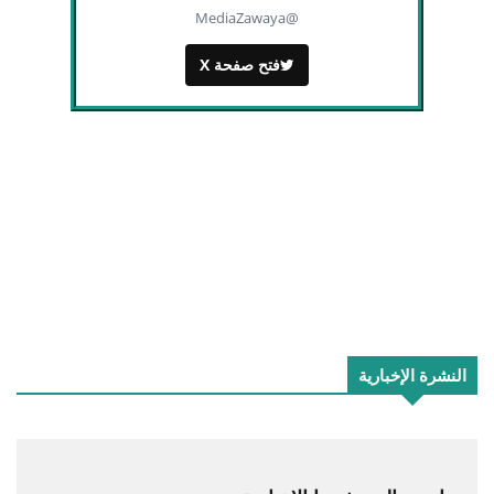
@MediaZawaya
فتح صفحة X
النشرة الإخبارية