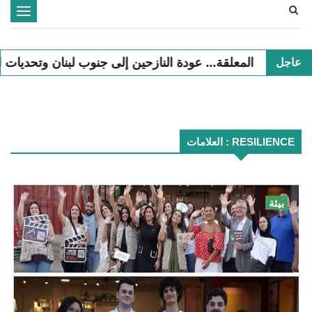
Toggle
navigation
معلقة... عودة النازحين إلى جنوب لبنان وتحديات التعافي
نبض ال
عاجل
العلامات : RESILIENCE
بيئة