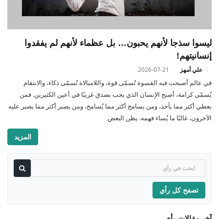
ليسوا سذجا لأنهم يحبون… بل عظماء لأنهم لم يفقدوا
إنسانيتهم!
علي أمهز
2026-07-21
في عالم أصبحت فيه القسوة تُسمّى قوة، واللامبالاة تُسمّى ذكاء، والانتقام
يُسمّى كرامة، أصبح الإنسان الذي يحب بصدق غريبًا في أعين الكثيرين. فمن
يعطي أكثر مما يأخذ، ومن يسامح أكثر مما يُسامح، ومن يصبر أكثر مما يصبر عليه
الآخرون، غالبًا ما يُساء فهمه. يظن البعض
المزيد
تصفح كل رأي
آخر مقالات رأي